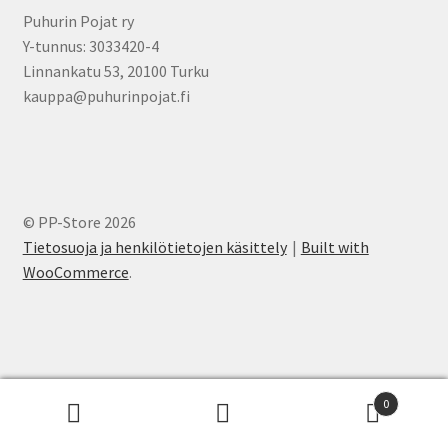
Puhurin Pojat ry
Y-tunnus: 3033420-4
Linnankatu 53, 20100 Turku
kauppa@puhurinpojat.fi
© PP-Store 2026
Tietosuoja ja henkilötietojen käsittely
Built with
WooCommerce
.
0
Etsi:
Haku