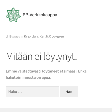
Siirry
Siirry
navigointiin
sisältöön
Etusivu
Kirjoittaja: Karl N.C Lövgren
Mitään ei löytynyt.
Emme valitettavasti löytäneet etsimääsi. Ehkä
hakutoiminnosta on apua.
Haku: