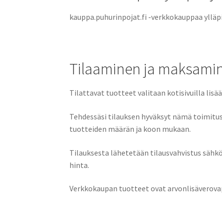
kauppa.puhurinpojat.fi -verkkokauppaa ylläpi
Tilaaminen ja maksami
Tilattavat tuotteet valitaan kotisivuilla li
Tehdessäsi tilauksen hyväksyt nämä toimituse
tuotteiden määrän ja koon mukaan.
Tilauksesta lähetetään tilausvahvistus sähk
hinta.
Verkkokaupan tuotteet ovat arvonlisäverovapa