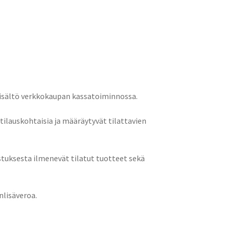
 sisältö verkkokaupan kassatoiminnossa.
ilauskohtaisia ja määräytyvät tilattavien
tuksesta ilmenevät tilatut tuotteet sekä
nlisäveroa.