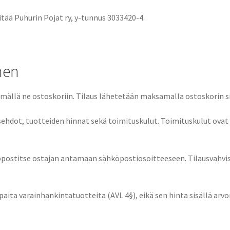
tää Puhurin Pojat ry, y-tunnus 3033420-4.
nen
säämällä ne ostoskoriin. Tilaus lähetetään maksamalla ostoskorin
hdot, tuotteiden hinnat sekä toimituskulut. Toimituskulut ovat t
öpostitse ostajan antamaan sähköpostiosoitteeseen. Tilausvahvis
ita varainhankintatuotteita (AVL 4§), eikä sen hinta sisällä arvo