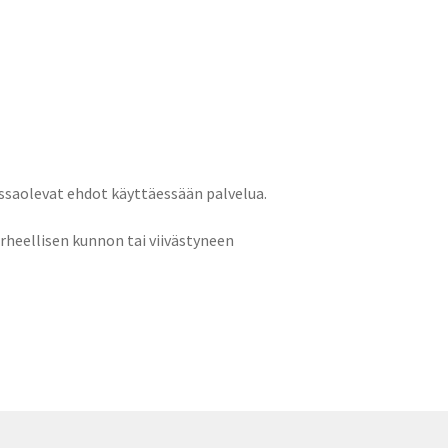
assaolevat ehdot käyttäessään palvelua.
irheellisen kunnon tai viivästyneen