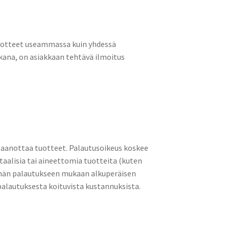
 tuotteet useammassa kuin yhdessä
ikana, on asiakkaan tehtävä ilmoitus
astaanottaa tuotteet. Palautusoikeus koskee
taalisia tai aineettomia tuotteita (kuten
täthän palautukseen mukaan alkuperäisen
palautuksesta koituvista kustannuksista.