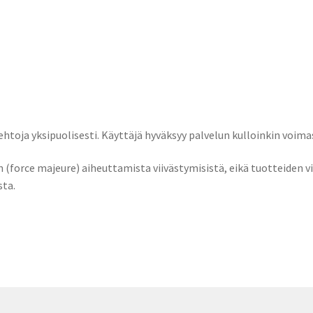
 ehtoja yksipuolisesti. Käyttäjä hyväksyy palvelun kulloinkin voim
n (force majeure) aiheuttamista viivästymisistä, eikä tuotteiden v
sta.