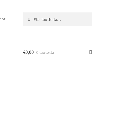
Etsi:
Haku
dot
€
0,00
0 tuotetta