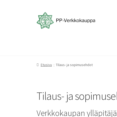
Siirry
Siirry
navigointiin
sisältöön
Etusivu
Tilaus- ja sopimusehdot
Tilaus- ja sopimus
Verkkokaupan ylläpitäj