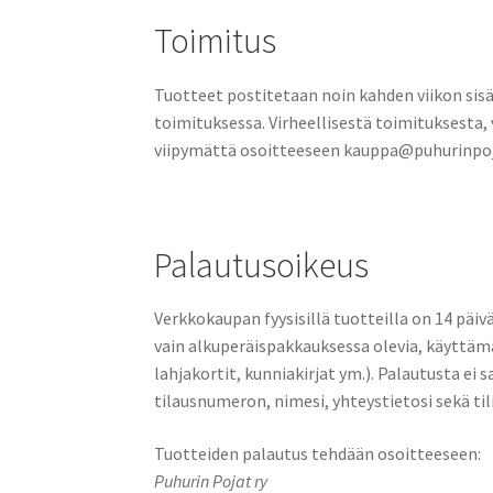
Toimitus
Tuotteet postitetaan noin kahden viikon sis
toimituksessa. Virheellisestä toimituksesta,
viipymättä osoitteeseen kauppa@puhurinpoj
Palautusoikeus
Verkkokaupan fyysisillä tuotteilla on 14 päiv
vain alkuperäispakkauksessa olevia, käyttämä
lahjakortit, kunniakirjat ym.). Palautusta e
tilausnumeron, nimesi, yhteystietosi sekä t
Tuotteiden palautus tehdään osoitteeseen:
Puhurin Pojat ry