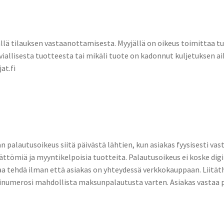
ällä tilauksen vastaanottamisesta. Myyjällä on oikeus toimittaa
 viallisesta tuotteesta tai mikäli tuote on kadonnut kuljetuksen a
at.fi
än palautusoikeus siitä päivästä lähtien, kun asiakas fyysisesti v
ttömiä ja myyntikelpoisia tuotteita. Palautusoikeus ei koske digi
i saa tehdä ilman että asiakas on yhteydessä verkkokauppaan. Lii
ilinumerosi mahdollista maksunpalautusta varten. Asiakas vastaa 