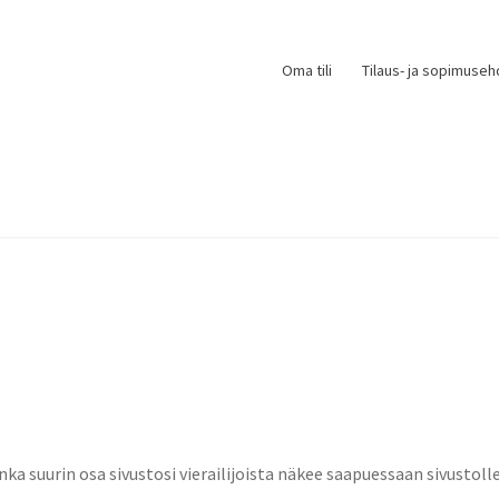
Oma tili
Tilaus- ja sopimuseh
onka suurin osa sivustosi vierailijoista näkee saapuessaan sivustol