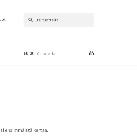
Etsi:
Haku
dot
€
0,00
0 tuotetta
lesi ensimmäistä kertaa.