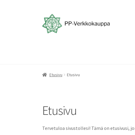
Siirry
Siirry
navigointiin
sisältöön
Etusivu
Etusivu
Etusivu
Tervetuloa sivustollesi! Tämä on etusivusi, j